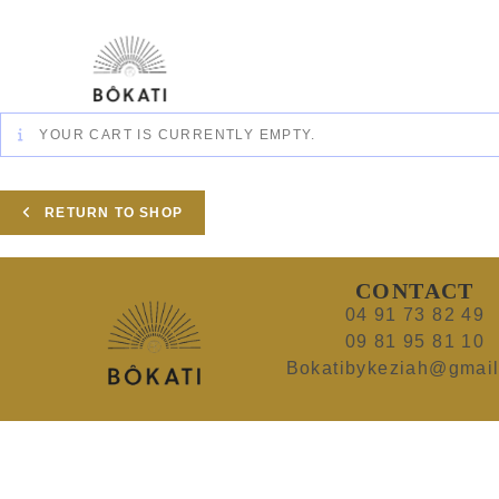
YOUR CART IS CURRENTLY EMPTY.
RETURN TO SHOP
CONTACT
04 91 73 82 49
09 81 95 81 10
Bokatibykeziah@gmai