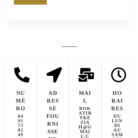
NU
AD
MAI
HO
MÉ
RES
L
RAI
RO
SE
RES
BOK
ATIB
FOU
04
DU
YKE
91
LUN
ZIA
RNI
73
DI
H@G
82
AU
SSE
MAI
49
SAM
L.C