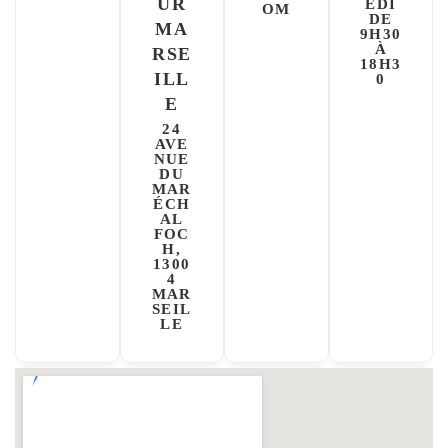
UR
EDI
OM
DE
MA
9H30
À
RSE
18H3
ILL
0
E
24
AVE
NUE
DU
MAR
ÉCH
AL
FOC
H,
1300
4
MAR
SEIL
LE