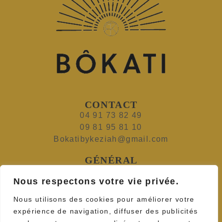
CONTACT
04 91 73 82 49
09 81 95 81 10
Bokatibykeziah@gmail.com
GÉNÉRAL
Nouveaux produits
Nous respectons votre vie privée.
Meilleures ventes
Paiement sécurisé
Nous utilisons des cookies pour améliorer votre
expérience de navigation, diffuser des publicités
INSCRIVEZ À NOTRE NEWSLETTER: